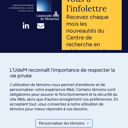
l'infolettre
Recevez chaque
mois les
nouveautés du
Centre de
recherche en
pédagogie de la
santé. Innovations,
projets, ressources
L’UdeM reconnaît l’importance de respecter la
: inscrivez-vous et
vie privée
rejoignez notre
communauté
L’utilisation de témoins nous permet d’améliorer et de
personnaliser votre expérience Web. Certains témoins sont
engagée.
obligatoires pour assurer le fonctionnement et la sécurité du
site Web, alors que d’autres enregistrent vos préférences. En
acceptant tout, vous consentez à notre utilisation de
témoins pour mieux répondre à vos besoins.
S'ABONNER
Personnaliser les témoins
>