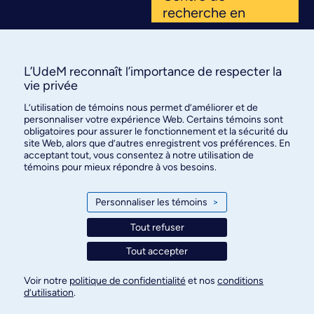
recherche en
pédagogie de la
santé. Innovations,
projets, ressources
L’UdeM reconnaît l’importance de respecter la
: inscrivez-vous et
vie privée
rejoignez notre
L’utilisation de témoins nous permet d’améliorer et de
communauté
personnaliser votre expérience Web. Certains témoins sont
engagée.
obligatoires pour assurer le fonctionnement et la sécurité du
site Web, alors que d’autres enregistrent vos préférences. En
acceptant tout, vous consentez à notre utilisation de
témoins pour mieux répondre à vos besoins.
S'ABONNER
Personnaliser les témoins
>
Tout refuser
Tout accepter
Centre de recherche en pédagogie de la santé © 2026
Voir notre
politique de confidentialité
et nos
conditions
d’utilisation
.
Confidentialité
Conditions d'utilisation