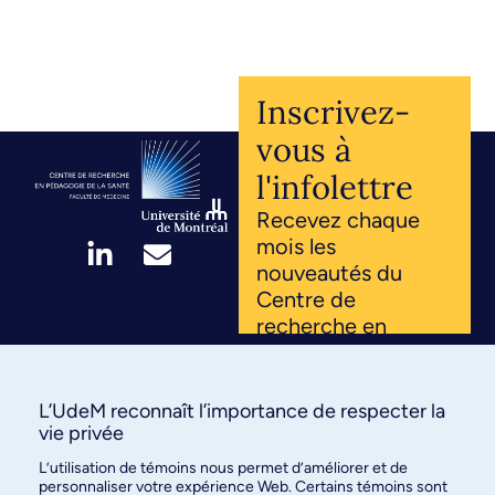
Inscrivez-
vous à
l'infolettre
Recevez chaque
mois les
nouveautés du
Centre de
recherche en
pédagogie de la
santé. Innovations,
projets, ressources
L’UdeM reconnaît l’importance de respecter la
: inscrivez-vous et
vie privée
rejoignez notre
L’utilisation de témoins nous permet d’améliorer et de
communauté
personnaliser votre expérience Web. Certains témoins sont