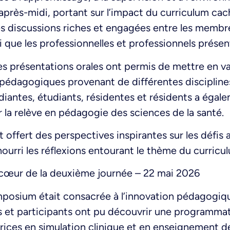
’après-midi, portant sur l’impact du curriculum cac
es discussions riches et engagées entre les membre
i que les professionnelles et professionnels présen
les présentations orales ont permis de mettre en v
 pédagogiques provenant de différentes disciplines
diantes, étudiants, résidentes et résidents a égale
 la relève en pédagogie des sciences de la santé.
 offert des perspectives inspirantes sur les défis 
nourri les réflexions entourant le thème du curricu
 cœur de la deuxième journée – 22 mai 2026
posium était consacrée à l’innovation pédagogiqu
es et participants ont pu découvrir une programma
trices en simulation clinique et en enseignement de