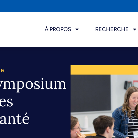
À PROPOS
RECHERCHE
he
Symposium
es
santé