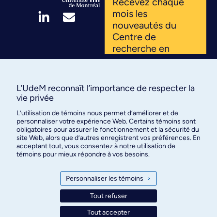
Recevez chaque
mois les
nouveautés du
Centre de
recherche en
pédagogie de la
santé. Innovations,
projets, ressources
L’UdeM reconnaît l’importance de respecter la
: inscrivez-vous et
vie privée
rejoignez notre
L’utilisation de témoins nous permet d’améliorer et de
communauté
personnaliser votre expérience Web. Certains témoins sont
engagée.
obligatoires pour assurer le fonctionnement et la sécurité du
site Web, alors que d’autres enregistrent vos préférences. En
acceptant tout, vous consentez à notre utilisation de
témoins pour mieux répondre à vos besoins.
S'ABONNER
Personnaliser les témoins
>
Tout refuser
Tout accepter