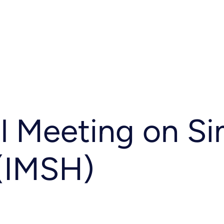
onal Meeting on
l Meeting on Si
 (IMSH)