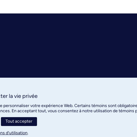
er la vie privée
de personnaliser votre expérience Web. Certains témoins sont obligatoir
ences. En acceptant tout, vous consentez à notre utilisation de témoins
Tout accepter
ns d’utilisation
.
anté © 2026
Confidentialité
Conditions d'utilisation
Par