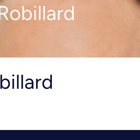
Robillard
illard